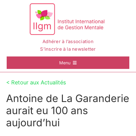
Passer
au
contenu
Adhérer à l’association
S’inscrire à la newsletter
Menu
Accueil
< Retour aux Actualités
Antoine de La Garanderie
La Gestion Mentale
aurait eu 100 ans
L’IIGM
aujourd’hui
Actualités