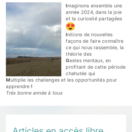
I
maginons ensemble une
année 2024, dans la joie
Contactez-nous
et la curiosité partagées
Accès adhérent·es
I
nitions de nouvelles
façons de faire connaître
ce qui nous rassemble, la
théorie des
G
estes mentaux, en
profitant de cette période
chahutée qui
M
ultiplie les challenges et les opportunités pour
apprendre
!
Très bonne année à tous
Articles en accès libre