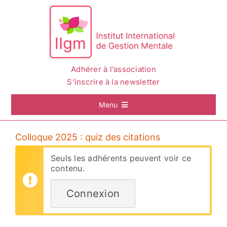
Passer
au
contenu
Adhérer à l’association
S’inscrire à la newsletter
Menu
Accueil
Colloque 2025 : quiz des citations
Seuls les adhérents peuvent voir ce
La Gestion Mentale
contenu.
L’IIGM
Connexion
Actualités