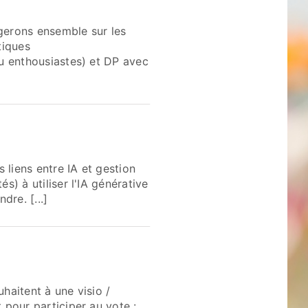
gerons ensemble sur les
tiques
ou enthousiastes) et DP avec
 liens entre IA et gestion
) à utiliser l'IA générative
re. [...]
haitent à une visio /
 pour participer au vote :