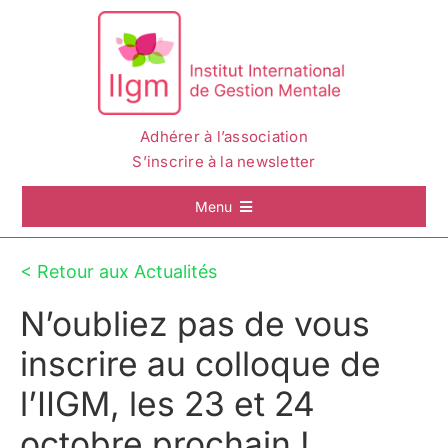
Passer
au
contenu
Adhérer à l’association
S’inscrire à la newsletter
Menu
Accueil
< Retour aux Actualités
N’oubliez pas de vous
La Gestion Mentale
inscrire au colloque de
L’IIGM
l’IIGM, les 23 et 24
octobre prochain !
Actualités