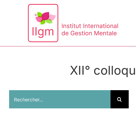
Passer
au
contenu
XII° colloq
Rechercher: