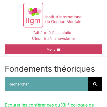
Passer
au
contenu
Adhérer à l’association
S’inscrire à la newsletter
Menu
Accueil
Fondements théoriques
La Gestion Mentale
Rechercher:
L’IIGM
Actualités
Ecouter les conférences du XIII° colloque de