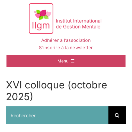
Passer
au
contenu
Adhérer à l’association
S’inscrire à la newsletter
Menu
Accueil
XVI colloque (octobre
2025)
La Gestion Mentale
Rechercher:
L’IIGM
Actualités