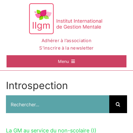
Passer
au
contenu
Adhérer à l’association
S’inscrire à la newsletter
Menu
Accueil
Introspection
La Gestion Mentale
Rechercher:
L’IIGM
Actualités
La GM au service du non-scolaire (I)