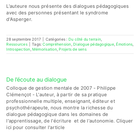
L'auteure nous présente des dialogues pédagogiques
avec des personnes présentant le syndrome
Contactez-nous
d'Asperger.
Accès adhérent·es
28 septembre 2017
|
Catégories :
Du côté du terrain
,
Ressources
|
Tags:
Compréhension
,
Dialogue pédagogique
,
Émotions
,
Introspection
,
Mémorisation
,
Projets de sens
De l’écoute au dialogue
Colloque de gestion mentale de 2007 - Philippe
Clémençot - L'auteur, à partir de sa pratique
professionnelle multiple, enseignant, éditeur et
psychothérapeute, nous montre la richesse du
dialogue pédagogique dans les domaines de
l'apprentissage, de l'écriture et de l'autonomie. Cliquer
ici pour consulter l'article